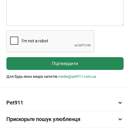
Підтвердити
Для будь-яких медіа запитів
media@pet911.com.ua
expand_more
Pet911
expand_more
Прискорьте пошук улюбленця