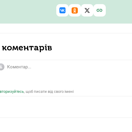
Facebook
 коментарів
erson
вторизуйтесь
, щоб писати від свого імені