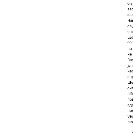
бі
за
за
На
св
ен
ць
99 
на 
не
Ва
ул
неб
сп
Ще
си
ні
по
адр
по
Зв
лю