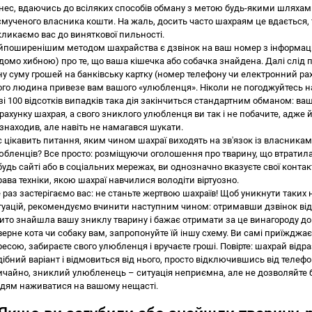
знес, вдаючись до всіляких способів обману з метою будь-якими шляха
смученого власника кошти. На жаль, досить часто шахраям це вдається,
кликаємо вас до виняткової пильності.
йпоширенішим методом шахрайства є дзвінок на ваш номер з інформаці
ідомо хибною) про те, що ваша кішечка або собачка знайдена. Далі слід
ну суму грошей на банківську картку (номер телефону чи електронний рах
ого людина привезе вам вашого «улюбленця». Ніколи не погоджуйтесь на
зі 100 відсотків випадків така дія закінчиться стандартним обманом: ва
рахунку шахрая, а свого зниклого улюбленця ви так і не побачите, адже й
 знаходив, але навіть не намагався шукати.
с цікавить питання, яким чином шахраї виходять на зв'язок із власника
юбленців? Все просто: розміщуючи оголошення про тварину, що втратила
удь сайті або в соціальних мережах, ви однозначно вказуєте свої контакт
рава техніки, якою шахраї навчилися володіти віртуозно.
 раз застерігаємо вас: не станьте жертвою шахраїв! Щоб уникнути таких
туацій, рекомендуємо вчинити наступним чином: отримавши дзвінок від
бито знайшла вашу зниклу тварину і бажає отримати за це винагороду до 
верне кота чи собаку вам, запропонуйте їй іншу схему. Ви самі приїжджа
есою, забираєте свого улюбленця і вручаєте гроші. Повірте: шахрай відра
дібний варіант і відмовиться від нього, просто відключившись від телеф
ичайно, зниклий улюбленець – ситуація неприємна, але не дозволяйте 
дям наживатися на вашому нещасті.