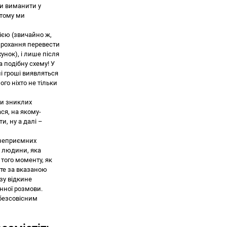
ми виманити у
 тому ми
єю (звичайно ж,
 прохання перевести
унок), і лише після
 подібну схему! У
ші гроші виявляться
ого ніхто не тільки
ми зниклих
ся, на якому-
и, ну а далі –
 неприємних
 людини, яка
того моменту, як
єте за вказаною
зу відкине
онної розмови.
безсовісним