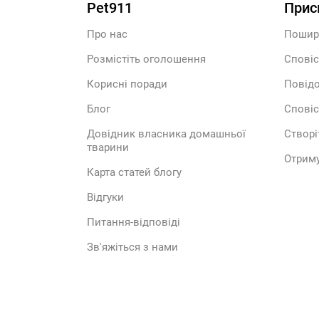
Pet911
Прис
Про нас
Пошир
Розмістіть оголошення
Сповіс
Корисні поради
Повідо
Блог
Сповіс
Довідник власника домашньої
Створі
тварини
Отриму
Карта статей блогу
Відгуки
Питання-відповіді
Зв'яжіться з нами