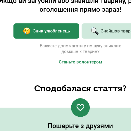
Якщо ви загубили або знайшли тварину, р
оголошення прямо зараз!
Розкажіть друзям
Зник улюбленець
Знайшов твар
у соцмережах
Поділіться статтею в соціальних мережах і чатах з друзями
Бажаєте допомагати у пошуку зниклих
домашніх тварин?
Станьте волонтером
Посилання на статтю скопійовано
Надішліть посилання в чати
Сподобалася стаття?
Закрити
Копіювати посилання
favorite_border
Або опублікуйте у мережах
Пошерьте з друзями
Twitter