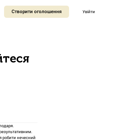
Створити оголошення
Увійти
йтеся
подаря.
а результативним.
ся робити нечесний