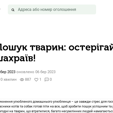
г
Пошук тварин: остеріга
шахраїв!
 бер 2023
оновлено 06 бер 2023
0 хвилин
887
1
0
visibility
favorite_border
sms
икнення улюбленого домашнього улюбленця – це завжди стрес для гос
асники котів та собак готові піти на все, щоб зробити пошук успішним т
огодні на тварин, що втратилися, багато несумлінних людей намагають