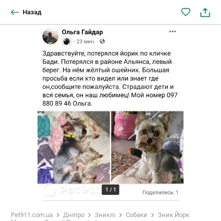
Назад
1
/
1
Pet911.com.ua
Дніпро
Зниклі
Собаки
Зник Йорк