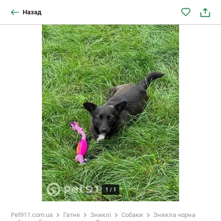
Назад
1
/
1
Pet911.com.ua
Гатне
Зниклі
Собаки
Зникла чорна