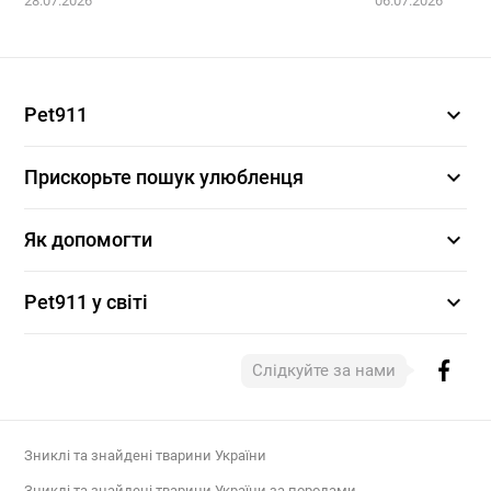
28.07.2026
06.07.2026
expand_more
Pet911
expand_more
Прискорьте пошук улюбленця
expand_more
Як допомогти
expand_more
Pet911 у світі
Слідкуйте за нами
Зниклі та знайдені тварини України
Зниклі та знайдені тварини України за породами