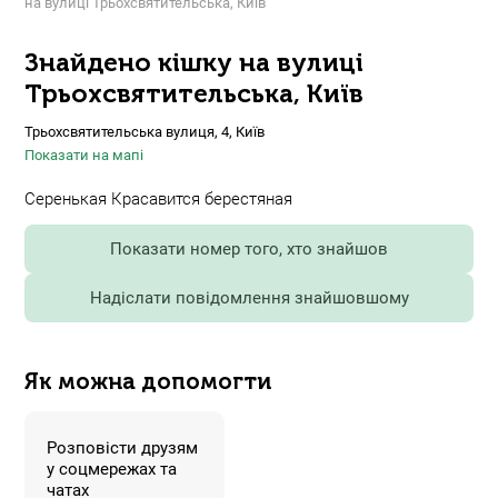
на вулиці Трьохсвятительська, Київ
Знайдено кішку на вулиці
Трьохсвятительська, Київ
Трьохсвятительська вулиця, 4, Київ
Показати на мапі
Серенькая Красавится берестяная
Показати номер того, хто знайшов
Надіслати повідомлення знайшовшому
Як можна допомогти
Розповісти друзям
у соцмережах та
чатах