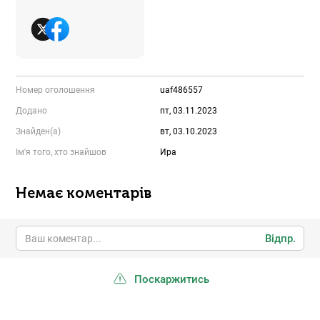
Номер оголошення
uaf486557
Додано
пт, 03.11.2023
Знайден(а)
вт, 03.10.2023
Ім'я того, хто знайшов
Ира
Немає коментарів
Відпр.
Поскаржитись