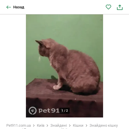
Назад
1
/
2
Pet911.com.ua
Київ
Знайдені
Кішки
Знайдено кішку