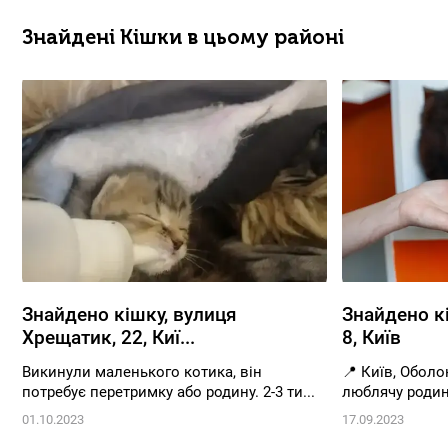
Знайдені Кішки в цьому районі
Знайдено кішку, вулиця
Знайдено к
Хрещатик, 22, Киї...
8, Київ
Викинули маленького котика, він
📍 Київ, Оболо
потребує перетримку або родину. 2-3 ти...
люблячу родину
01.10.2023
17.09.2023