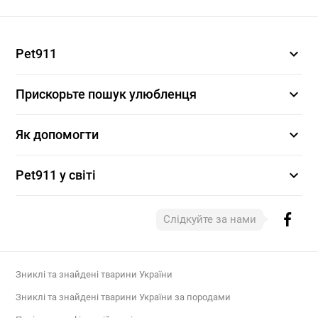
expand_more
Pet911
expand_more
Прискорьте пошук улюбленця
expand_more
Як допомогти
expand_more
Pet911 у світі
Слідкуйте за нами
Зниклі та знайдені тварини України
Зниклі та знайдені тварини України за породами