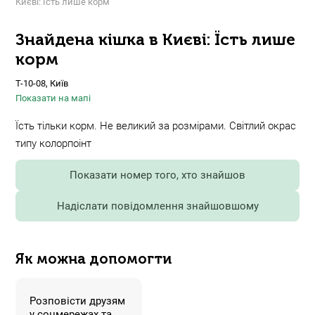
Києві: Їсть лише корм
Знайдена кішка в Києві: Їсть лише
корм
Т-10-08, Київ
Показати на мапі
Їсть тільки корм. Не великий за розмірами. Світлий окрас
типу колорпоінт
Показати номер того, хто знайшов
Надіслати повідомлення знайшовшому
Як можна допомогти
Розповісти друзям
у соцмережах та