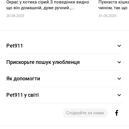
Окрас у котика сірий.З поведінки видно
Пухнаста кішк
що він домашній, дуже ручний.,...
чином, так що 
20.08.2025
31.05.2025
expand_more
Pet911
expand_more
Прискорьте пошук улюбленця
expand_more
Як допомогти
expand_more
Pet911 у світі
Слідкуйте за нами