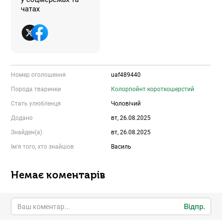
чатах
Номер оголошення
uaf489440
Порода тваринки
Колорпойнт короткошерстий
Стать улюбленця
Чоловічий
Додано
вт, 26.08.2025
Знайден(а)
вт, 26.08.2025
Ім'я того, хто знайшов
Василь
Немає коментарів
Відпр.