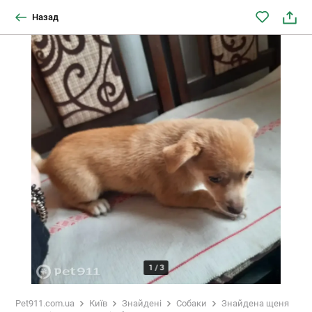
Назад
1
/
3
Pet911.com.ua
Київ
Знайдені
Собаки
Знайдена щеня