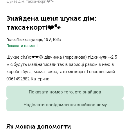
шукає дім: такса+коргі❤️🐾
Знайдена щеня шукає дім:
такса+коргі❤️🐾
Голосіївська вулиця, 13-А, Київ
Показати на мапі
Шукає сім'ю❤❤🐶 дівчинка (персикова) підкинули,~2.5
міс,будуть малі,написали так в зарисці разом з нею в
коробці була, мама такса,тато мінікоргі. Голосіїївський
0961492882 Катерина
Показати номер того, хто знайшов
Надіслати повідомлення знайшовшому
Як можна допомогти