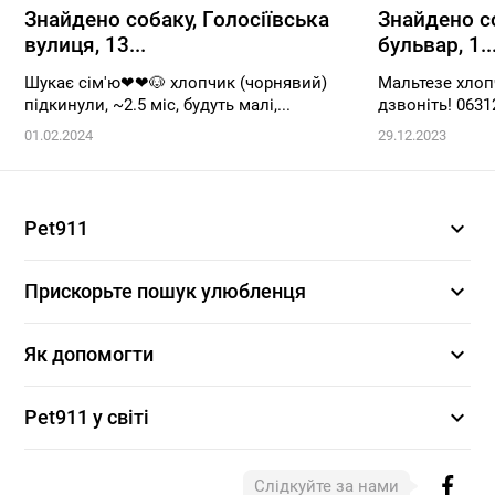
Знайдено собаку, Голосіївська
Знайдено с
вулиця, 13...
бульвар, 1..
Шукає сім'ю❤❤🐶 хлопчик (чорнявий)
Мальтезе хлоп
підкинули, ~2.5 міс, будуть малі,...
дзвоніть! 0631
01.02.2024
29.12.2023
expand_more
Pet911
expand_more
Прискорьте пошук улюбленця
expand_more
Як допомогти
expand_more
Pet911 у світі
Слідкуйте за нами