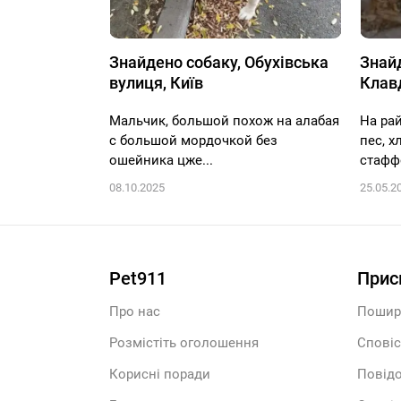
Знайдено собаку, Обухівська
Знайд
вулиця, Київ
Клавд
Мальчик, большой похож на алабая
На рай
с большой мордочкой без
пес, х
ошейника цже...
стафф
08.10.2025
25.05.2
Pet911
Прис
Про нас
Пошир
Розмістіть оголошення
Сповіс
Корисні поради
Повідо