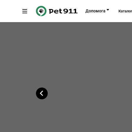
Назад
Допомога
Катало
вулиця Академіка Булаховського, 2,
Копіювати