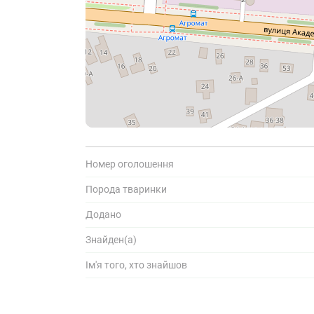
Поділіться
К
і
с
Номер оголошення
Порода тваринки
Додано
Знайден(а)
Ім'я того, хто знайшов