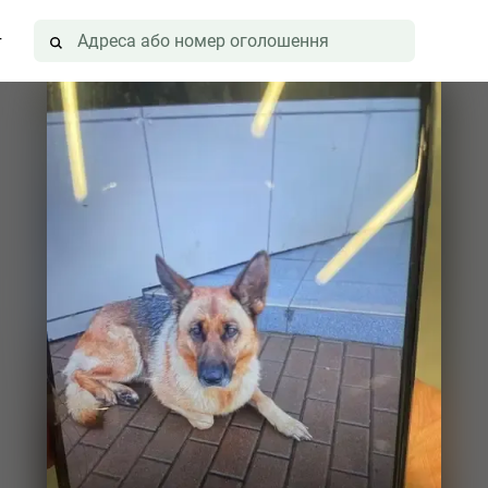
г
 Київ