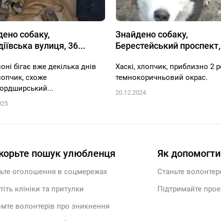
ено собаку,
Знайдено собаку,
іївська вулиця, 36...
Берестейський проспект,.
оні бігає вже декілька днів
Хаскі, хлопчик, приблизно 2 р
лопчик, схоже
темнокоричньовий окрас.
ордширський...
20.12.2024
025
корьте пошук улюбленця
Як допомогти
ьте оголошення в соцмережах
Станьте волонте
тіть клініки та притулки
Підтримайте прое
мте волонтерів про зникнення