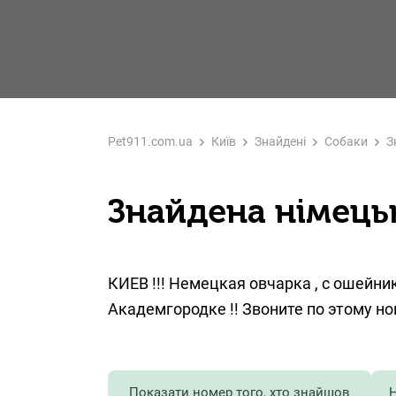
Pet911.com.ua
Київ
Знайдені
Собаки
З
Знайдена німецьк
КИЕВ !!! Немецкая овчарка , с ошейни
Академгородке !! Звоните по этому но
Показати номер того, хто знайшов