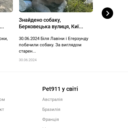
Знайдено собаку,
Знайдено со
..
Берковецька вулиця, Киї...
вулиця, 34, 
оки,
30.06.2024 Біля Лавіни і Егерзунду
Київ! Академм
побачили собаку. За виглядом
за допомогу в
старен...
Актуальн...
30.06.2024
26.05.2024
Pet911 у світі
ром
Австралія
кт
Бразилія
Франція