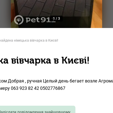
1
/
3
найдена німецька вівчарка в Києві!
а вівчарка в Києві!
ком Добрая , ручная Целый день бегает возле Агром
меру 063 923 82 42 0502776867
Надіслати повідомлення знайшовшому