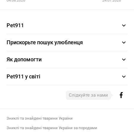
04.08.2026
24.07.2026
expand_more
Pet911
expand_more
Прискорьте пошук улюбленця
expand_more
Як допомогти
expand_more
Pet911 у світі
Слідкуйте за нами
Зниклі та знайдені тварини України
Зниклі та знайдені тварини України за породами