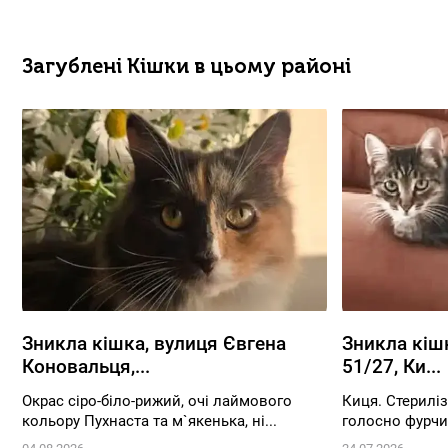
Загублені Кішки в цьому районі
Зникла кішка, вулиця Євгена
Зникла кіш
Коновальця,...
51/27, Ки...
Окрас сіро-біло-рижий, очі лаймового
Киця. Стериліз
кольору Пухнаста та м`якенька, ні...
голосно фурчит