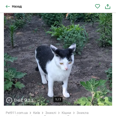
Назад
1
/
1
Pet911.com.ua
Київ
Зниклі
Кішки
Зникла