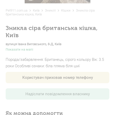
Pet911.com.ua
Київ
Зниклі
Кішки
Зникла сіра
британська кішка, Київ
Зникла сіра британська кішка,
Київ
вулиця Івана Виговського, 8-Д, Київ
Показати на мапі
Порода/забарвлення: Британець, сірого кольору Вік: 3.5
роки Особливі ознаки: біла пляма біля шиї
Користувач приховав номер телефону
Надіслати повідомлення власнику
Як можна допомогти