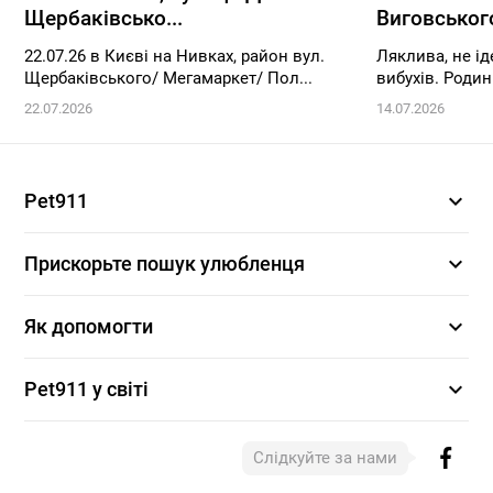
Щербаківсько...
Виговського,
22.07.26 в Києві на Нивках, район вул.
Ляклива, не ід
Щербаківського/ Мегамаркет/ Пол...
вибухів. Родин
22.07.2026
14.07.2026
expand_more
Pet911
expand_more
Прискорьте пошук улюбленця
expand_more
Як допомогти
expand_more
Pet911 у світі
Слідкуйте за нами