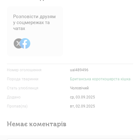
Розповісти друзям
у соцмережах та
чатах
Номер оголошення
ual489496
Порода тваринки
Британська короткошерста кішка
Стать улюбленця
Чоловічий
Додано
ср, 03.09.2025
Пропав(ла)
вт, 02.09.2025
Немає коментарів