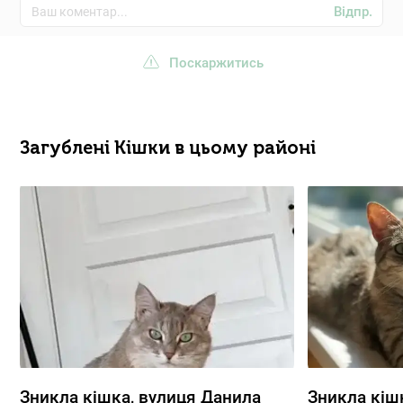
Відпр.
Поскаржитись
Загублені Кішки в цьому районі
Зникла кішка, вулиця Данила
Зникла кішк