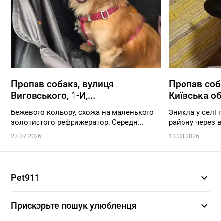
Пропав собака, вулиця
Пропав соба
Виговського, 1-И,...
Київська об
Бежевого кольору, схожа на маленького
Зникла у селі 
золотистого рефрижератор. Середн...
району через в
27.07.2026
13.03.2026
expand_more
Pet911
expand_more
Прискорьте пошук улюбленця