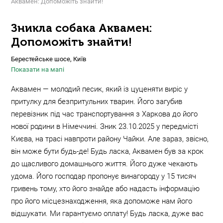
Аквамен: Допоможіть знайти!
Зникла собака Аквамен:
Допоможіть знайти!
Берестейське шосе, Київ
Показати на мапі
Аквамен — молодий песик, який із цуценяти виріс у
притулку для безпритульних тварин. Його загубив
перевізник під час транспортування з Харкова до його
нової родини в Німеччині. Зник 23.10.2025 у передмісті
Києва, на трасі навпроти району Чайки. Але зараз, звісно,
він може бути будь-де! Будь ласка, Аквамен був за крок
до щасливого домашнього життя. Його дуже чекають
удома. Його господар пропонує винагороду у 15 тисяч
гривень тому, хто його знайде або надасть інформацію
про його місцезнаходження, яка допоможе нам його
відшукати. Ми гарантуємо оплату! Будь ласка, дуже вас