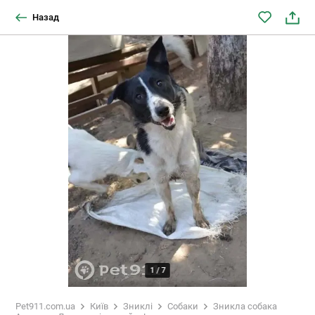
Назад
1
/
7
Pet911.com.ua
Київ
Зниклі
Собаки
Зникла собака