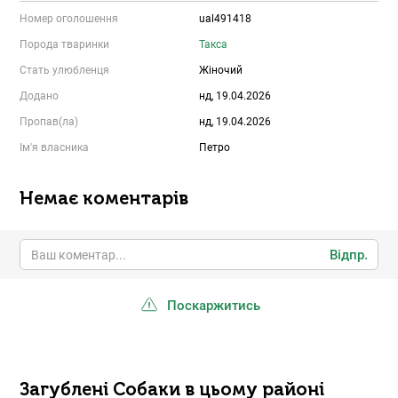
Номер оголошення
ual491418
Порода тваринки
Такса
Стать улюбленця
Жіночий
Додано
нд, 19.04.2026
Пропав(ла)
нд, 19.04.2026
Ім'я власника
Петро
Немає коментарів
Відпр.
Поскаржитись
Загублені Собаки в цьому районі