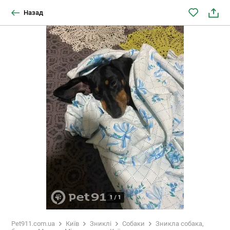
Назад
1
/
1
Pet911.com.ua
Київ
Зниклі
Собаки
Зникла собака,