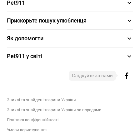
expand_more
Pet911
expand_more
Прискорьте пошук улюбленця
expand_more
Як допомогти
expand_more
Pet911 у світі
Слідкуйте за нами
Зниклі та знайдені тварини України
Зниклі та знайдені тварини України за породами
Політика конфіденційності
Умови користування