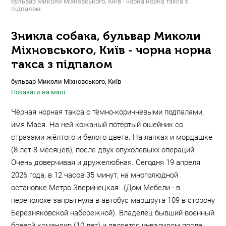
бульвар Миколи Міхновського, Київ - чорна норна такса з
підпалом
Зникла собака, бульвар Миколи
Міхновського, Київ - чорна норна
такса з підпалом
бульвар Миколи Міхновського, Київ
Показати на мапі
Чёрная норная такса с тёмно-коричневыми подпалами,
имя Мася. На ней кожаный потёртый ошейник со
стразами жёлтого и белого цвета. На лапках и мордашке
(8 лет 8 месяцев), после двух опухолевыхх операций.
Очень доверчивая и дружелюбная. Сегодня 19 апреля
2026 года, в 12 часов 35 минут, на многолюдной
остановке Метро Зверинецкая…(Дом Мебели - в
переполохе запрыгнула в автобус маршрута 109 в сторону
Березняковской набережной). Владелец бывший военный
боевой командир (10 лет) и является инвалидом после