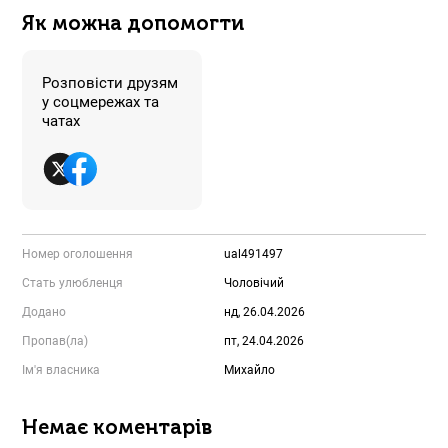
Як можна допомогти
Розповісти друзям
у соцмережах та
чатах
Номер оголошення
ual491497
Стать улюбленця
Чоловічий
Додано
нд, 26.04.2026
Пропав(ла)
пт, 24.04.2026
Ім'я власника
Михайло
Немає коментарів