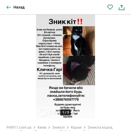
Назад
1
/
3
Pet911.com.ua
Киев
Зниклі
Кішки
Зникла кішка,