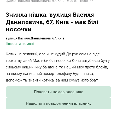
вулиця Василя Данилевича, 67, Київ - має білі носочки
Зникла кішка, вулиця Василя
Данилевича, 67, Київ - має білі
носочки
вулиця Василя Данилевича, 67, Київ
Показати на мапі
Котик не великий, але й не худий До рук сам не піде,
трохи шуганий Має ніби білі носочки Коли загубився був у
синьому нашийнику бандана, та нашийнику проти блохів,
на якому написаний номер телефону Будь ласка,
допоможіть знайти котика, за ним сумує його брат
Показати номер власника
Надіслати повідомлення власнику