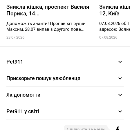
Зникла кішка, проспект Василя
Зникла кіш
Порика, 14...
12, Київ
Допоможіть знайти! Пропав кіт рудий
07.08.2026 об 
Максим, 28.07 випав з другого пове...
адресою Волинс
28.07.2026
07.08.2026
expand_more
Pet911
expand_more
Прискорьте пошук улюбленця
expand_more
Як допомогти
expand_more
Pet911 у світі
Слідкуйте за нами