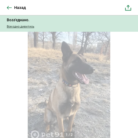
Назад
Возз'єднано.
Все одно дивитись
1
/
2