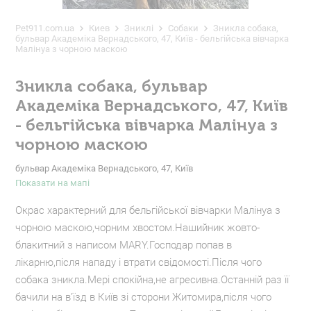
Pet911.com.ua
Киев
Зниклі
Собаки
Зникла собака,
бульвар Академіка Вернадського, 47, Київ - бельгійська вівчарка
Малінуа з чорною маскою
Зникла собака, бульвар
Академіка Вернадського, 47, Київ
- бельгійська вівчарка Малінуа з
чорною маскою
бульвар Академіка Вернадського, 47, Київ
Показати на мапі
Окрас характерний для бельгійської вівчарки Малінуа з
чорною маскою,чорним хвостом.Нашийник жовто-
блакитний з написом MARY.Господар попав в
лікарню,після нападу і втрати свідомості.Після чого
собака зникла.Мері спокійна,не агресивна.Останній раз її
бачили на вʼїзд в Київ зі сторони Житомира,після чого