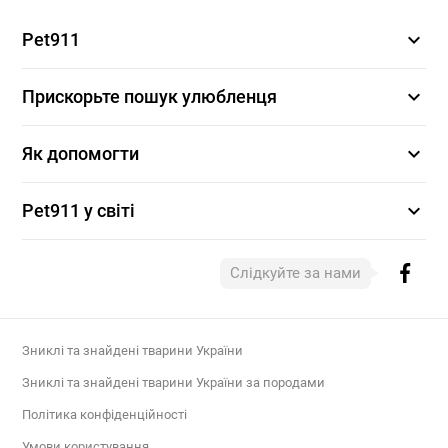
expand_more
Pet911
expand_more
Прискорьте пошук улюбленця
expand_more
Як допомогти
expand_more
Pet911 у світі
Слідкуйте за нами
Зниклі та знайдені тварини України
Зниклі та знайдені тварини України за породами
Політика конфіденційності
Умови користування