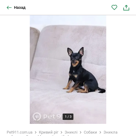
Назад
1
/
3
Pet911.com.ua
Кривий ріг
Зниклі
Собаки
Зникла