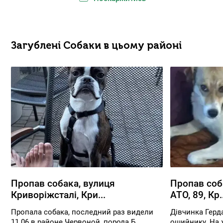
Загублені Собаки в цьому районі
Пропав собака, вулиця
Пропав соб
Криворіжсталі, Кри...
АТО, 89, Кр..
Пропала собака, последний раз видели
Дівчинка Герда
11.06 в районе Червоной, порода Б...
ошийнику. На 