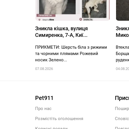
Зникла кішка, вулиця
Зникл
Симиренка, 7-А, Киї...
Микол
ПРИКМЕТИ: Шерсть біла з рижими
Втекла
та чорними плямами Рожевий
Борща
носик Зелено...
руденк
07.08.2026
04.08.2
Pet911
Прис
Про нас
Пошир
Розмістіть оголошення
Сповіс
Корисні поради
Повідо