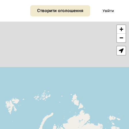
Створити оголошення
Увійти
+
−