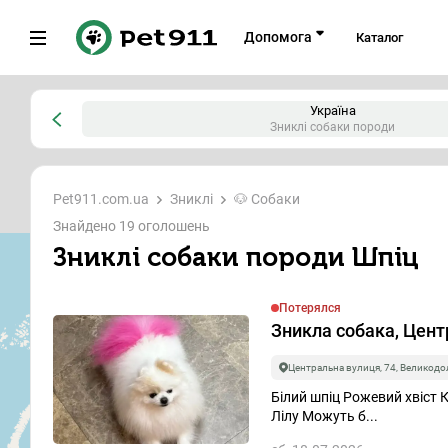
Допомога
Каталог
Всі
Зниклі
Знайдені
Ищут дом
Україна
Зниклі собаки породи
Де шукат
Pet911.com.ua
Зниклі
🐶 Собаки
Знайдено 19 оголошень
search
Зниклі собаки породи Шпіц
Кого шук
Потерялся
Зникла собака, Центр
Вид тварини
Центральна вулиця, 74, Великодо
Собака
Білий шпіц Рожевий хвіст 
Лілу Можуть б...
Шукати серед...