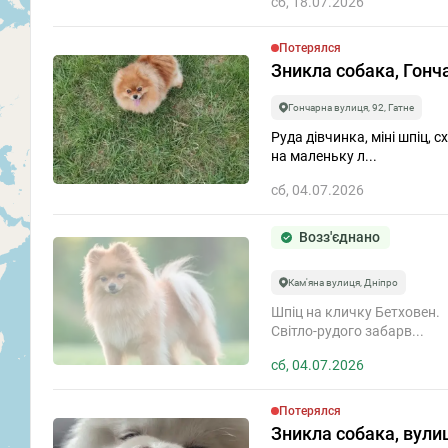
сб, 18.07.2026
Зниклих
Потерялся
Зникла собака, Гонча
За який п
Гончарна вулиця, 92, Гатне
Шукати за датою.
Руда дівчинка, міні шпіц, 
на маленьку л...
Події
сб, 04.07.2026
Період
Возз'єднано
За Весь Час
Кам'яна вулиця, Дніпро
Показувати зак
Шпіц на кличку Бетховен.
Світло-рудого забарв...
сб, 04.07.2026
Потерялся
Зникла собака, вулиц