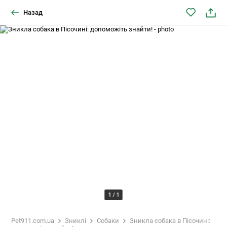
Назад
1
/
1
Pet911.com.ua
Зниклі
Собаки
Зникла собака в Пісочині: