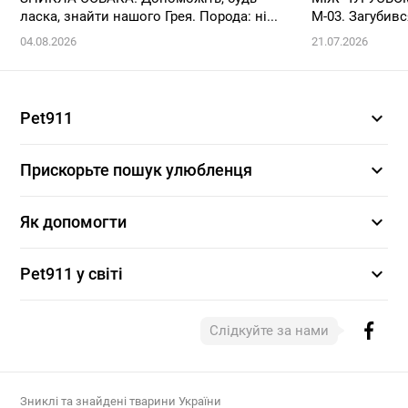
ласка, знайти нашого Грея. Порода: ні...
М-03. Загубивс
04.08.2026
21.07.2026
expand_more
Pet911
expand_more
Прискорьте пошук улюбленця
expand_more
Як допомогти
expand_more
Pet911 у світі
Слідкуйте за нами
Зниклі та знайдені тварини України