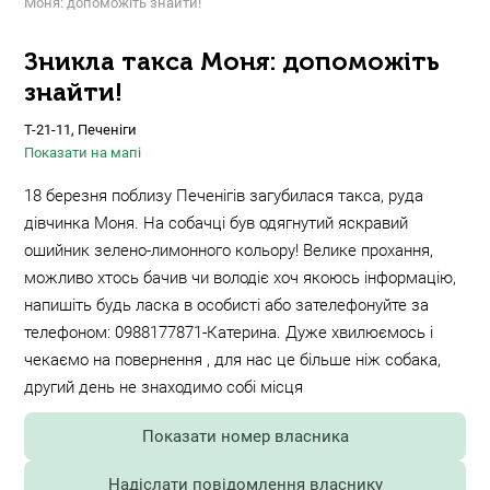
Моня: допоможіть знайти!
Зникла такса Моня: допоможіть
знайти!
Т-21-11, Печеніги
Показати на мапі
18 березня поблизу Печенігів загубилася такса, руда
дівчинка Моня. На собачці був одягнутий яскравий
ошийник зелено-лимонного кольору! Велике прохання,
можливо хтось бачив чи володіє хоч якоюсь інформацію,
напишіть будь ласка в особисті або зателефонуйте за
телефоном: 0988177871-Катерина. Дуже хвилюємось і
чекаємо на повернення , для нас це більше ніж собака,
другий день не знаходимо собі місця
Показати номер власника
Надіслати повідомлення власнику