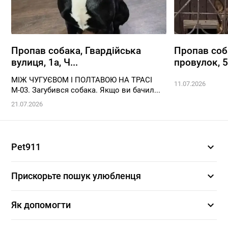
Пропав собака, Гвардійська
Пропав соб
вулиця, 1а, Ч...
провулок, 5,
МІЖ ЧУГУЄВОМ І ПОЛТАВОЮ НА ТРАСІ
11.07.2026
М-03. Загубився собака. Якщо ви бачил...
21.07.2026
expand_more
Pet911
expand_more
Прискорьте пошук улюбленця
expand_more
Як допомогти