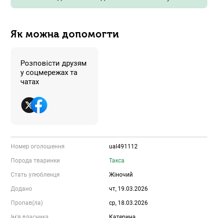
Як можна допомогти
Розповісти друзям
у соцмережах та
чатах
Номер оголошення
ual491112
Порода тваринки
Такса
Стать улюбленця
Жіночий
Додано
чт, 19.03.2026
Пропав(ла)
ср, 18.03.2026
Ім'я власника
Катерина