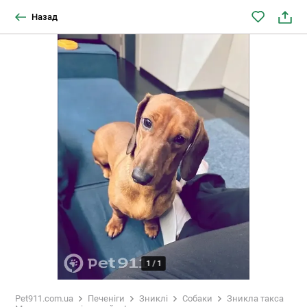
Назад
1
/
1
Pet911.com.ua
Печеніги
Зниклі
Собаки
Зникла такса