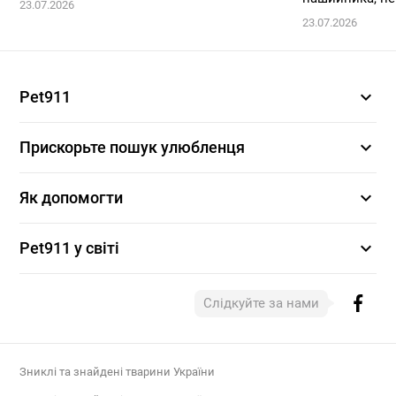
23.07.2026
23.07.2026
expand_more
Pet911
expand_more
Прискорьте пошук улюбленця
expand_more
Як допомогти
expand_more
Pet911 у світі
Слідкуйте за нами
Зниклі та знайдені тварини України