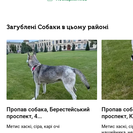
Загублені Собаки в цьому районі
Пропав собака, Берестейський
Пропав соб
проспект, 4...
проспект, К.
Метис хаскі, сіра, карі очі
Метис хаскі, сі
нашийника, не 