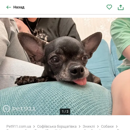
Назад
1
/
2
Pet911.com.ua
Софіївська борщагівка
Зниклі
Собаки