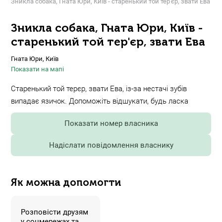
Зникла собака, Гната Юри, Київ - старенький той тер'єр, звати Ева
Зникла собака, Гната Юри, Київ -
старенький той тер'єр, звати Ева
Гната Юри, Київ
Показати на мапі
Старенький той терєр, звати Ева, із-за нестачі зубів
випадає язичок. Допоможіть відшукати, будь ласка
Показати номер власника
Надіслати повідомлення власнику
Як можна допомогти
Розповісти друзям
у соцмережах та