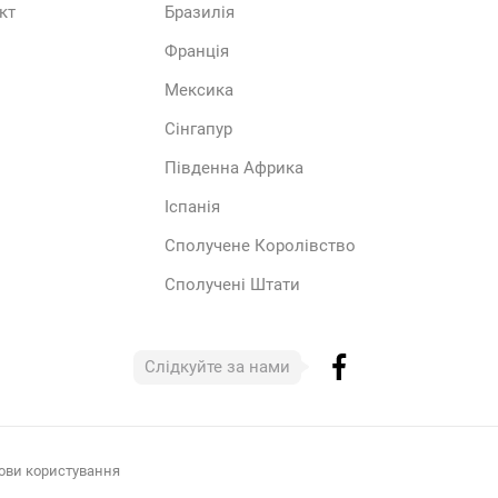
кт
Бразилія
Франція
Мексика
Сінгапур
Південна Африка
Іспанія
Сполучене Королівство
Сполучені Штати
Слідкуйте за нами
ови користування