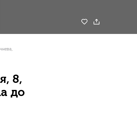
чнева,
, 8,
а до