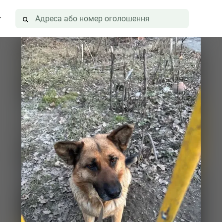
г
иця