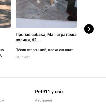
Пропав собака, Магістратська
Пропав соб
вулиця, 62,...
вулиця, 16, 
 на
Пёсик старенький, плохо слышит
На прогулкее 
і,
30.07.2026
29.07.2026
Pet911 у світі
ром
Австралія