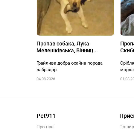
Пропав собака, Лука-
Пропа
Мелешківська, Вінниц...
Скиб
Грайлива добра охайна порода
Срібля
лабрадор
морда
04.08.2026
01.08.2
Pet911
Прис
Про нас
Пошир