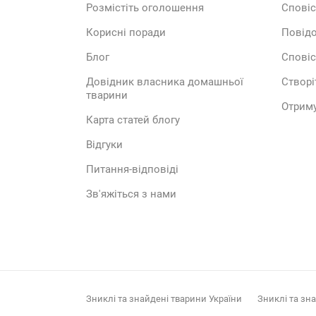
Розмістіть оголошення
Сповіс
Корисні поради
Повідо
Блог
Сповіс
Довідник власника домашньої
Створі
тварини
Отриму
Карта статей блогу
Відгуки
Питання-відповіді
Зв'яжіться з нами
Зниклі та знайдені тварини України
Зниклі та зн