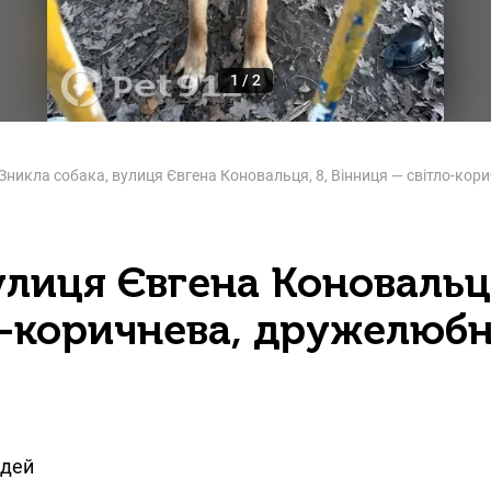
1
/
2
Зникла собака, вулиця Євгена Коновальця, 8, Вінниця — світло-кори
улиця Євгена Коновальця
о-коричнева, дружелюбн
юдей