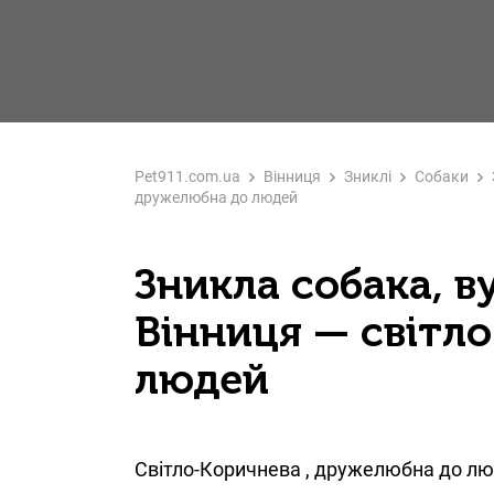
Pet911.com.ua
Вінниця
Зниклі
Собаки
дружелюбна до людей
Зникла собака, в
Вінниця — світл
людей
Світло-Коричнева , дружелюбна до л