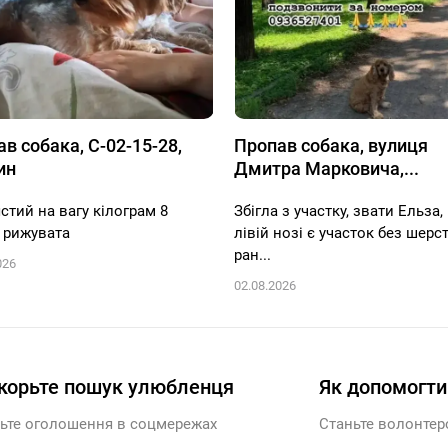
в собака, С-02-15-28,
Пропав собака, вулиця
ин
Дмитра Марковича,...
стий на вагу кілограм 8
Збігла з участку, звати Ельза,
 рижувата
лівій нозі є участок без шерст
ран...
026
02.08.2026
корьте пошук улюбленця
Як допомогти
ьте оголошення в соцмережах
Станьте волонте