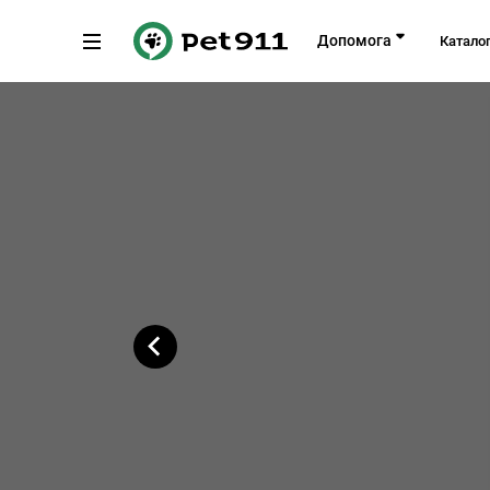
Назад
Допомога
Катало
вулиця Євгена Коновальця, 8, Вінн
Копіювати