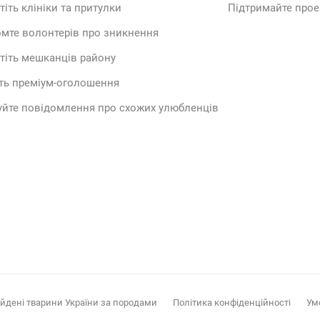
тіть клініки та притулки
Підтримайте прое
мте волонтерів про зникнення
тіть мешканців району
ть преміум-оголошення
йте повідомлення про схожих улюбленців
айдені тварини України за породами
Політика конфіденційності
Ум