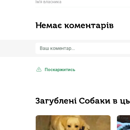
Ім'я власника
Немає коментарів
Поскаржитись
Загублені Собаки в ц