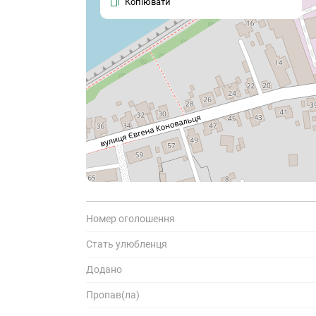
Копіювати
Поділіться
К
і
с
Номер оголошення
Стать улюбленця
Додано
Пропав(ла)