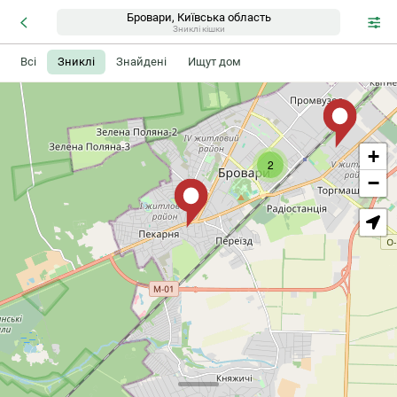
Бровари, Київська область
Зниклі кішки
Всі
Зниклі
Знайдені
Ищут дом
+
2
−