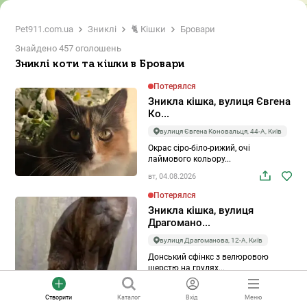
Pet911.com.ua
Зниклі
🐈 Кішки
Бровари
Знайдено 457 оголошень
Зниклі коти та кішки в Бровари
Потерялся
Зникла кішка, вулиця Євгена
Ко...
вулиця Євгена Коновальця, 44-А, Київ
Окрас сіро-біло-рижий, очі
лаймового кольору...
вт, 04.08.2026
Потерялся
Зникла кішка, вулиця
Драгомано...
вулиця Драгоманова, 12-А, Київ
Донський сфінкс з велюровою
шерстю на грудях...
вт, 04.08.2026
Створити
Каталог
Вхід
Меню
Потерялся