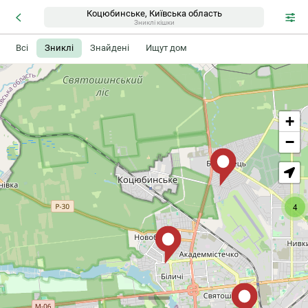
Коцюбинське, Київська область
Зниклі кішки
Всі
Зниклі
Знайдені
Ищут дом
+
−
4