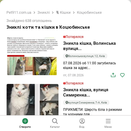
Pet911.com.ua
Зниклі
🐈 Кішки
Коцюбинське
Знайдено 638 оголошень
Зниклі коти та кішки в Коцюбинське
Потерялся
5
Зникла кішка, Волинська
вулиця...
6
Волинська вулиця, 12, Київ
07.08.2026 об 11:00 загубилась
кішка за адрес...
пт, 07.08.2026
Потерялся
Зникла кішка, вулиця
Симиренка...
вулиця Симиренка, 7-А, Київ
ПРИКМЕТИ: Шерсть біла з рижими
та чорними пля...
пт, 07.08.2026
Створити
Каталог
Вхід
Меню
Потерялся