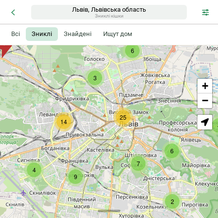
Львів, Львівська область
Зниклі кішки
Всі
Зниклі
Знайдені
Ищут дом
6
3
+
−
25
14
6
7
4
9
2