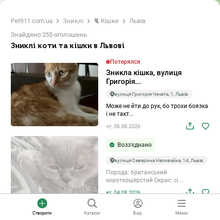
4
Pet911.com.ua
Зниклі
🐈 Кішки
Львів
2
Знайдено 255 оголошень
Зниклі коти та кішки в Львові
Потерялся
Зникла кішка, вулиця
Григорія...
вулиця Григорія Чечета, 1, Львів
Може не йти до рук, бо трохи боязка
і не такт...
чт, 06.08.2026
Возз'єднано
вулиця Северина Наливайка, 14, Львів
Порода: британський
короткошерстий Окрас: сі...
вт, 04.08.2026
Потерялся
Створити
Каталог
Вхід
Меню
Зникла кішка, Львів —