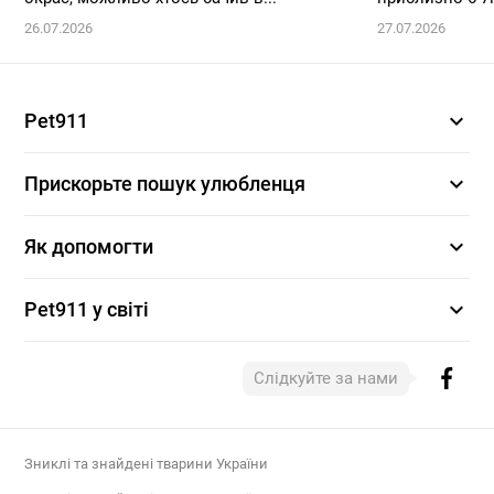
26.07.2026
27.07.2026
expand_more
Pet911
expand_more
Прискорьте пошук улюбленця
expand_more
Як допомогти
expand_more
Pet911 у світі
Слідкуйте за нами
Зниклі та знайдені тварини України