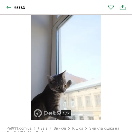
Назад
1
/
2
Pet911.com.ua
Львів
Зниклі
Кішки
Зникла кішка на