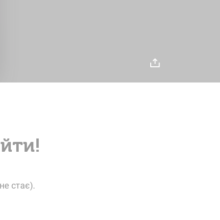
айти!
не стає).