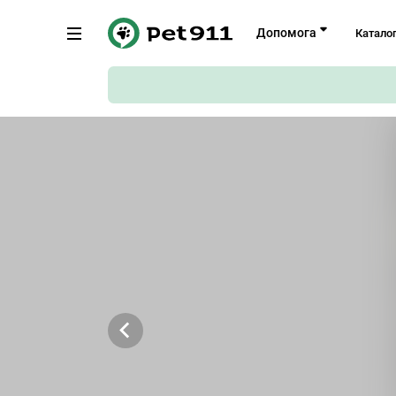
Назад
Допомога
Катало
Ясна вулиця, 10а, Вінниця
Копіювати