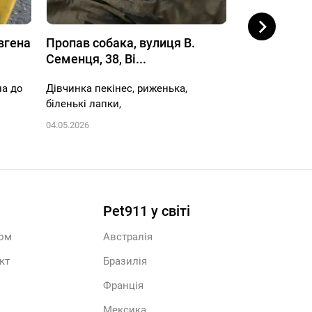
вгена
Пропав собака, вулиця В.
Пропав соба
Семенця, 38, Ві...
Маяковського
на до
Дівчинка пекінес, риженька,
Білий лабрадо
біленькі лапки,
район старе мі
04.05.2026
26.04.2026
Pet911 у світі
ром
Австралія
кт
Бразилія
Франція
Мексика