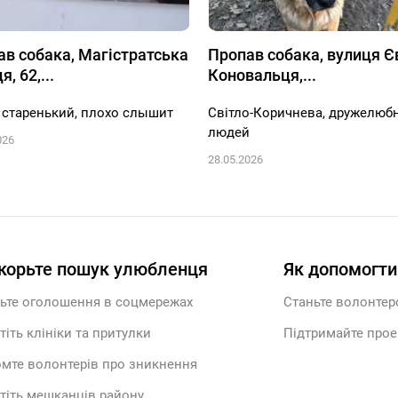
ав собака, Магістратська
Пропав собака, вулиця Є
, 62,...
Коновальця,...
 старенький, плохо слышит
Світло-Коричнева, дружелюб
людей
026
28.05.2026
корьте пошук улюбленця
Як допомогти
ьте оголошення в соцмережах
Станьте волонте
тіть клініки та притулки
Підтримайте прое
мте волонтерів про зникнення
тіть мешканців району