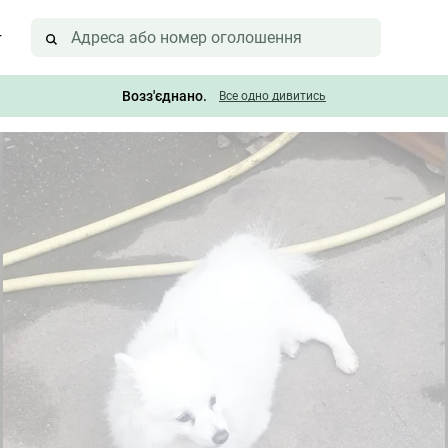
г
Возз'єднано.
Все одно дивитись