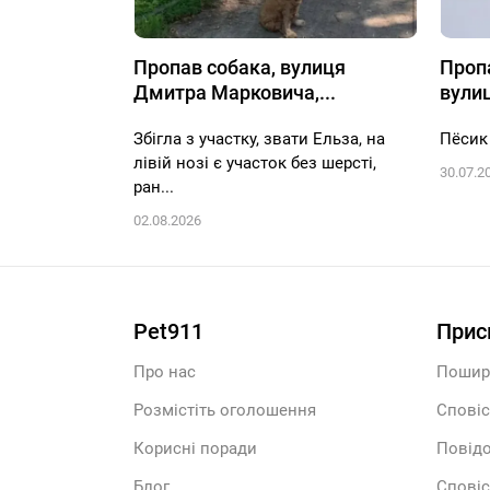
Пропав собака, вулиця
Проп
Дмитра Марковича,...
вулиця
Збігла з участку, звати Ельза, на
Пёсик
лівій нозі є участок без шерсті,
30.07.2
ран...
02.08.2026
Pet911
Прис
Про нас
Пошир
Розмістіть оголошення
Сповіс
Корисні поради
Повідо
Блог
Сповіс