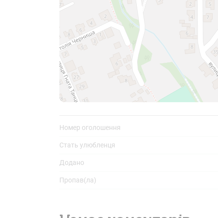
Поділіться
К
і
с
Номер оголошення
Стать улюбленця
Додано
Пропав(ла)