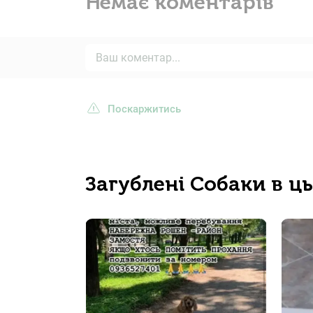
Немає коментарів
Поскаржитись
Загублені Собаки в ц