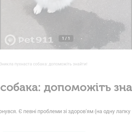
1
/
1
Зникла пухнаста собака: допоможіть знайти!
 собака: допоможіть зн
рнувся. Є певні проблеми зі здоров'ям (на одну лапку 